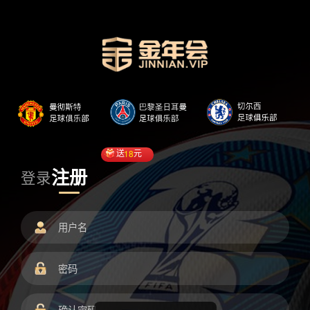
送
18
元
注册
登录