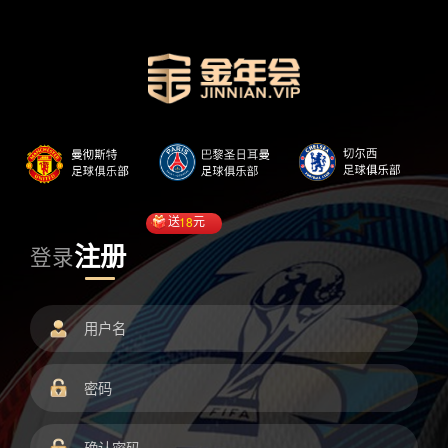
送
18
元
注册
登录