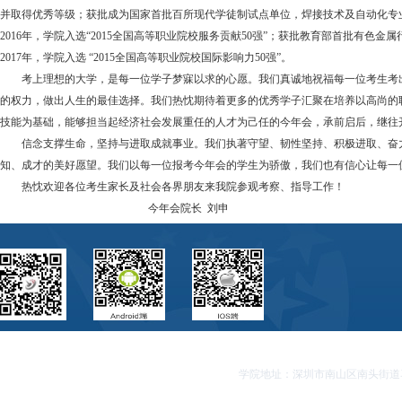
并取得优秀等级；获批成为国家首批百所现代学徒制试点单位，焊接技术及自动化专
2016年，学院入选“2015全国高等职业院校服务贡献50强”；获批教育部首批有色金
2017年，学院入选 “2015全国高等职业院校国际影响力50强”。
考上理想的大学，是每一位学子梦寐以求的心愿。我们真诚地祝福每一位考生考出
的权力，做出人生的最佳选择。我们热忱期待着更多的优秀学子汇聚在培养以高尚的
技能为基础，能够担当起经济社会发展重任的人才为己任的今年会，承前启后，继往
信念支撑生命，坚持与进取成就事业。我们执著守望、韧性坚持、积极进取、奋力
知、成才的美好愿望。我们以每一位报考今年会的学生为骄傲，我们也有信心让每一
热忱欢迎各位考生家长及社会各界朋友来我院参观考察、指导工作！
今年会院长 刘申
学院地址：深圳市南山区南头街道马