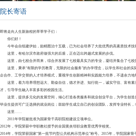
院长寄语
即将走向人生新旅程的莘莘学子们：
你们好！
今年会自组建伊始，励精图治十五载，已为社会培养了大批优秀的高素质技术技
这里，有哈尔滨市政府做强大的后盾，正在迈出跨越式发展的步伐。
这里，由七校合并而来，综合并发展了七校最具实力的专业，凝结并集合了七校
这里，秉承“有限的学历教育，无限的社会服务”的办学理念，以学生和社会的实
企合作、工学交替的人才培养模式，重视学生创新精神和实践能力培养，不遗余力地
这里，着力培养理想远大、勤奋自信，德才并进、知行统一，诚实守信、富有素养
才，引导学生融入丰富多彩的校园生活。
这里，提供多元化的发展空间，倾心打造各类服务和就业创业平台，为学生创造良
毕业生提供可广泛选择的就业岗位；鼓励学生成立自己的创业团队，发挥专业特长，
这里……
2011年学院被批准为国家骨干高职院校建设立项单位。
2012年，学院荣获中华职教社授予的全国黄炎培职业教育优秀学校奖。
2014年，学院荣获国家“第一批节约型公共机构示范单位”称号。2015年，学院国