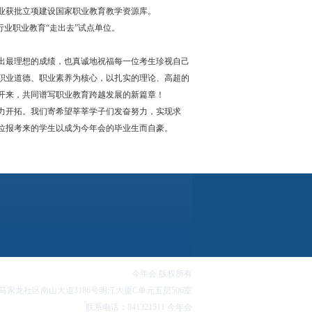
业获批立项建设国家职业教育教学资源库。
属行业职业教育“走出去”试点单位。
最理想的成绩，也真诚地祝福每一位考生珍视自己
职业道德、职业素养为核心，以扎实的理论、高超的
开来，共同谱写职业教育跨越发展的新篇章！
开拓。我们寄希望莘莘学子们发奋努力，实现求
位报考来的学生以成为今年会的毕业生而自豪。
今年会 版权所有
家龙社区南山大道3186号明江大厦C单元五层506室
联系电话：841321511 今年会