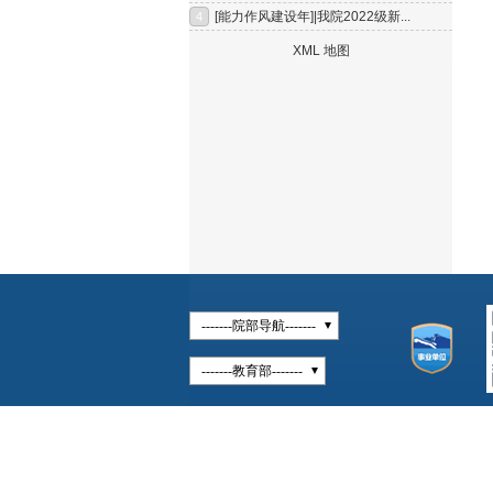
-------院部导航-------
-------教育部-------