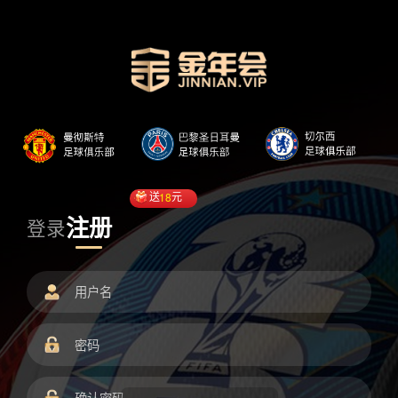
送
18
元
注册
登录