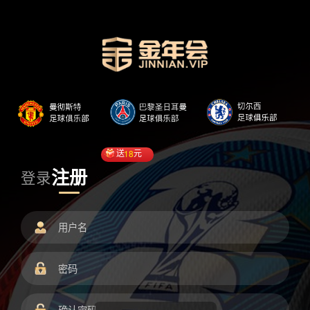
送
18
元
注册
登录